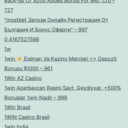
Back-up Or $200 Added Bonus For Mlb, Cfb –
727
"mostbet Залози Онлайн Регистрация От
България И Бонус Оферти" – 997
0,4167527586
1w
1win
Ei̇dman Və Kazino Mərcləri >> Depozit
Bonusu $1000 – 961
1Win AZ Casino
1win Azərbaycan Rəsmi Sayt, Qeydiyyat, +500%
Bonuslar 1win Nadir – 999
1Win Brasil
1WIN Casino Brasil
1win India