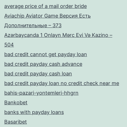
average price of a mail order bride
Aviachip Aviator Game Версия Есть
Дополнительные – 373
Azərbaycanda 1 Onlayn Mərc Evi Və Kazino –
504
bad credit cannot get payday loan
bad credit payday cash advance
bad credit payday cash loan
bad credit payday loan no credit check near me
bahis-pazari-yontemleri-hhgrn
Bankobet
banks with payday loans
Basaribet