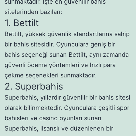
sunmaktadır. İşte en güvenilir bahis
sitelerinden bazıları:
1. Bettilt
Bettilt, yüksek güvenlik standartlarına sahip
bir bahis sitesidir. Oyunculara geniş bir
bahis seçeneği sunan Bettilt, aynı zamanda
güvenli ödeme yöntemleri ve hızlı para
çekme seçenekleri sunmaktadır.
2. Superbahis
Superbahis, yıllardır güvenilir bir bahis sitesi
olarak bilinmektedir. Oyunculara çeşitli spor
bahisleri ve casino oyunları sunan
Superbahis, lisanslı ve düzenlenen bir