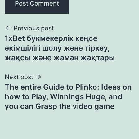
Previous post
1xBet букмекерлік кеңсе
әкімшілігі шолу және тіркеу,
жақсы және жаман жақтары
Next post
The entire Guide to Plinko: Ideas on
how to Play, Winnings Huge, and
you can Grasp the video game