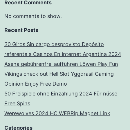
Recent Comments
No comments to show.
Recent Posts
30 Giros Sin cargo desprovisto Depósito
referente a Casinos En internet Argentina 2024
Asena gebührenfrei aufführen Löwen Play Fun
Vikings check out Hell Slot Yggdrasil Gaming
Opinion Enjoy Free Demo
50 Freispiele ohne Einzahlung 2024 Für nüsse
Free Spins
Werewolves 2024 HC.WEBRip Magnet Link
Categories