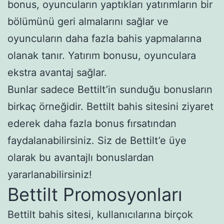
bonus, oyuncuların yaptıkları yatırımların bir
bölümünü geri almalarını sağlar ve
oyuncuların daha fazla bahis yapmalarına
olanak tanır. Yatırım bonusu, oyunculara
ekstra avantaj sağlar.
Bunlar sadece Bettilt’in sunduğu bonusların
birkaç örneğidir. Bettilt bahis sitesini ziyaret
ederek daha fazla bonus fırsatından
faydalanabilirsiniz. Siz de Bettilt’e üye
olarak bu avantajlı bonuslardan
yararlanabilirsiniz!
Bettilt Promosyonları
Bettilt bahis sitesi, kullanıcılarına birçok