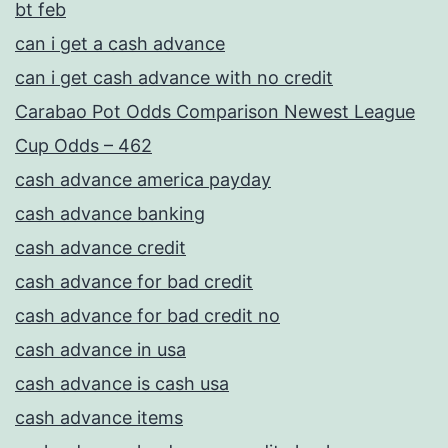
bt feb
can i get a cash advance
can i get cash advance with no credit
Carabao Pot Odds Comparison Newest League
Cup Odds – 462
cash advance america payday
cash advance banking
cash advance credit
cash advance for bad credit
cash advance for bad credit no
cash advance in usa
cash advance is cash usa
cash advance items