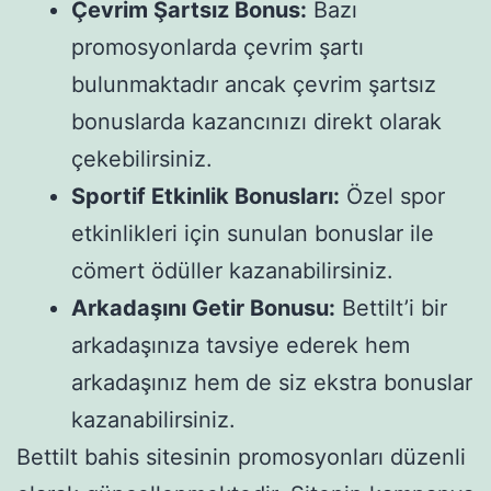
Çevrim Şartsız Bonus:
Bazı
promosyonlarda çevrim şartı
bulunmaktadır ancak çevrim şartsız
bonuslarda kazancınızı direkt olarak
çekebilirsiniz.
Sportif Etkinlik Bonusları:
Özel spor
etkinlikleri için sunulan bonuslar ile
cömert ödüller kazanabilirsiniz.
Arkadaşını Getir Bonusu:
Bettilt’i bir
arkadaşınıza tavsiye ederek hem
arkadaşınız hem de siz ekstra bonuslar
kazanabilirsiniz.
Bettilt bahis sitesinin promosyonları düzenli