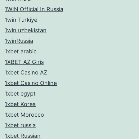
1WIN Official In Russia
1win Turkiye
1win uzbekistan
1winRussia
1xbet arabic
1XBET AZ Giriş
1xbet Casino AZ
1xbet Casino Online
1xbet egypt
1xbet Korea
1xbet Morocco
1xbet russia
1xbet Russian