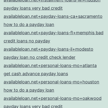
payday loans very bad credit
availableloan.net+payday-loans-ca+sacramento
how to do a payday loan
availableloan.net+payday-loans-fl+memphis bad
credit loans no payday
availableloan.net+payday-loans-il+modesto
payday loan no credit check lender
availableloan.net+personal-loans-mo+atlanta
get cash advance payday loans
availableloan.net+personal-loans-mo+houston
how to do a payday loan
availableloan.net+personal-loans-mo+oakwood
payday loans very bad credit