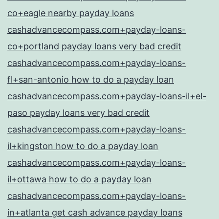
co+eagle nearby payday loans
cashadvancecompass.com+payday-loans-
co+portland payday loans very bad credit
cashadvancecompass.com+payday-loans-
fl+san-antonio how to do a payday loan
cashadvancecompass.com+payday-loans-il+el-
paso payday loans very bad credit
cashadvancecompass.com+payday-loans-
il+kingston how to do a payday loan
cashadvancecompass.com+payday-loans-
il+ottawa how to do a payday loan
cashadvancecompass.com+payday-loans-
in+atlanta get cash advance payday loans