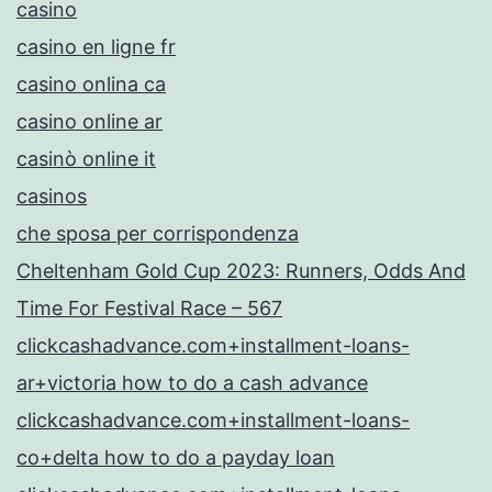
casino
casino en ligne fr
casino onlina ca
casino online ar
casinò online it
casinos
che sposa per corrispondenza
Cheltenham Gold Cup 2023: Runners, Odds And
Time For Festival Race – 567
clickcashadvance.com+installment-loans-
ar+victoria how to do a cash advance
clickcashadvance.com+installment-loans-
co+delta how to do a payday loan