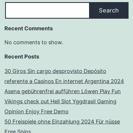
Search
Recent Comments
No comments to show.
Recent Posts
30 Giros Sin cargo desprovisto Depósito
referente a Casinos En internet Argentina 2024
Asena gebührenfrei aufführen Löwen Play Fun
Vikings check out Hell Slot Yggdrasil Gaming
Opinion Enjoy Free Demo
50 Freispiele ohne Einzahlung 2024 Für nüsse
Free Spins