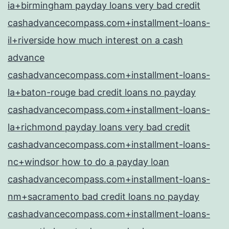
ia+birmingham payday loans very bad credit
cashadvancecompass.com+installment-loans-
il+riverside how much interest on a cash
advance
cashadvancecompass.com+installment-loans-
la+baton-rouge bad credit loans no payday
cashadvancecompass.com+installment-loans-
la+richmond payday loans very bad credit
cashadvancecompass.com+installment-loans-
nc+windsor how to do a payday loan
cashadvancecompass.com+installment-loans-
nm+sacramento bad credit loans no payday
cashadvancecompass.com+installment-loans-