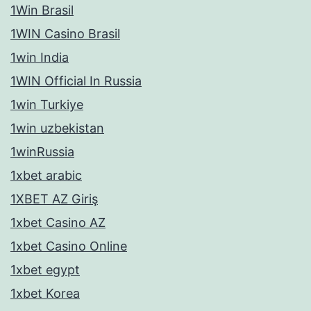
1Win Brasil
1WIN Casino Brasil
1win India
1WIN Official In Russia
1win Turkiye
1win uzbekistan
1winRussia
1xbet arabic
1XBET AZ Giriş
1xbet Casino AZ
1xbet Casino Online
1xbet egypt
1xbet Korea