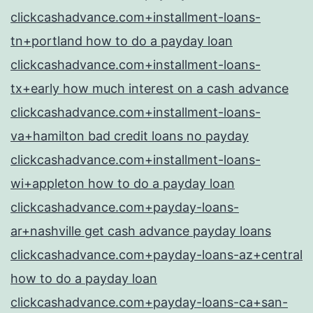
clickcashadvance.com+installment-loans-
tn+portland how to do a payday loan
clickcashadvance.com+installment-loans-
tx+early how much interest on a cash advance
clickcashadvance.com+installment-loans-
va+hamilton bad credit loans no payday
clickcashadvance.com+installment-loans-
wi+appleton how to do a payday loan
clickcashadvance.com+payday-loans-
ar+nashville get cash advance payday loans
clickcashadvance.com+payday-loans-az+central
how to do a payday loan
clickcashadvance.com+payday-loans-ca+san-