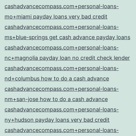
cashadvancecompass.com+personal-loans-
mo+miami payday loans very bad credit
cashadvancecompass.com+personal-loans-
ms+blue-springs get cash advance payday loans
cashadvancecompass.com+personal-loans-
nc+magnolia payday loan no credit check lender
cashadvancecompass.com+personal-loans-
nd+columbus how to do a cash advance
cashadvancecompass.com+personal-loans-
nm+san-jose how to do a cash advance
cashadvancecompass.com+personal-loans-
ny+hudson payday loans very bad credit
cashadvancecompass.com+personal-loans-