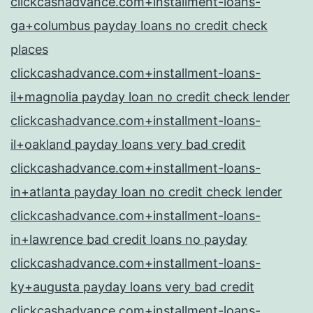
clickcashadvance.com+installment-loans-
ga+columbus payday loans no credit check
places
clickcashadvance.com+installment-loans-
il+magnolia payday loan no credit check lender
clickcashadvance.com+installment-loans-
il+oakland payday loans very bad credit
clickcashadvance.com+installment-loans-
in+atlanta payday loan no credit check lender
clickcashadvance.com+installment-loans-
in+lawrence bad credit loans no payday
clickcashadvance.com+installment-loans-
ky+augusta payday loans very bad credit
clickcashadvance.com+installment-loans-