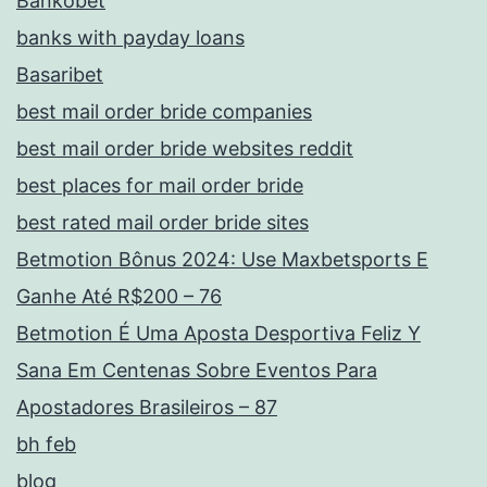
Bankobet
banks with payday loans
Basaribet
best mail order bride companies
best mail order bride websites reddit
best places for mail order bride
best rated mail order bride sites
Betmotion Bônus 2024: Use Maxbetsports E
Ganhe Até R$200 – 76
Betmotion É Uma Aposta Desportiva Feliz Y
Sana Em Centenas Sobre Eventos Para
Apostadores Brasileiros – 87
bh feb
blog