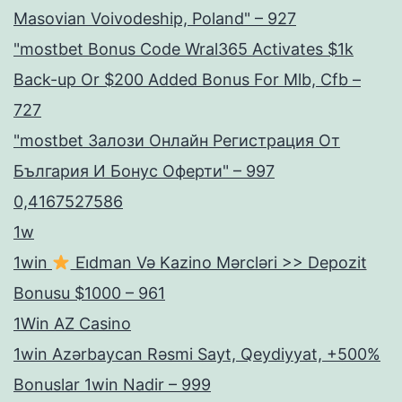
Masovian Voivodeship, Poland" – 927
"mostbet Bonus Code Wral365 Activates $1k
Back-up Or $200 Added Bonus For Mlb, Cfb –
727
"mostbet Залози Онлайн Регистрация От
България И Бонус Оферти" – 997
0,4167527586
1w
1win
Ei̇dman Və Kazino Mərcləri >> Depozit
Bonusu $1000 – 961
1Win AZ Casino
1win Azərbaycan Rəsmi Sayt, Qeydiyyat, +500%
Bonuslar 1win Nadir – 999