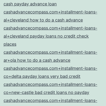
cash payday advance loan
cashadvancecompass.com+installment-loans-
al+cleveland how to do a cash advance
cashadvancecompass.com+installment-loans-
al+cleveland payday loans no credit check
places
cashadvancecompass.com+installment-loans-
ar+ola how to do a cash advance
cashadvancecompass.com+installment-loans-
co+delta payday loans very bad credit
cashadvancecompass.com+installment-loans-
co+new-castle bad credit loans no payday
cashadvancecompass.com+installment-loans-