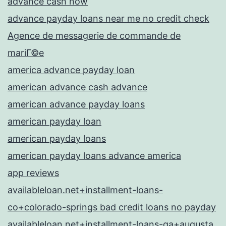
advance cash now
advance payday loans near me no credit check
Agence de messagerie de commande de
mariГ©e
america advance payday loan
american advance cash advance
american advance payday loans
american payday loan
american payday loans
american payday loans advance america
app reviews
availableloan.net+installment-loans-
co+colorado-springs bad credit loans no payday
availableloan.net+installment-loans-ga+augusta