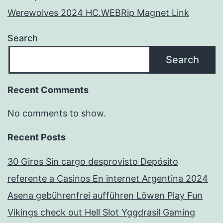
Werewolves 2024 HC.WEBRip Magnet Link
Search
Search
Recent Comments
No comments to show.
Recent Posts
30 Giros Sin cargo desprovisto Depósito
referente a Casinos En internet Argentina 2024
Asena gebührenfrei aufführen Löwen Play Fun
Vikings check out Hell Slot Yggdrasil Gaming