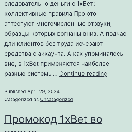
следовательно деньги с 1хБет:
коллективные правила Про это
аттестуют многочисленные отзвуки,
образцы которых вогнаны вниз. А подчас
дли клиентов без труда исчезают
средства с аккаунта. А как упоминалось
вне, в 1xBet применяются наиболее
разные системы…
Continue reading
Published
April 29, 2024
Categorized as
Uncategorized
Промокод 1xBet во