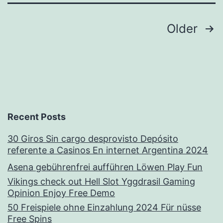
Older
Recent Posts
30 Giros Sin cargo desprovisto Depósito
referente a Casinos En internet Argentina 2024
Asena gebührenfrei aufführen Löwen Play Fun
Vikings check out Hell Slot Yggdrasil Gaming
Opinion Enjoy Free Demo
50 Freispiele ohne Einzahlung 2024 Für nüsse
Free Spins