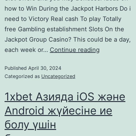
how to Win During the Jackpot Harbors Do i
need to Victory Real cash To play Totally
free Gambling establishment Slots On the
Jackpot Group Casino? This could be a day,
each week or…
Continue reading
Published
April 30, 2024
Categorized as
Uncategorized
1xbet Азияда iOS және
Android жүйесіне ие
болу үшін