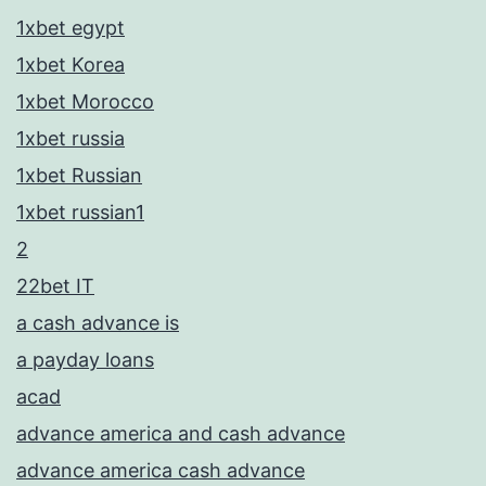
1xbet egypt
1xbet Korea
1xbet Morocco
1xbet russia
1xbet Russian
1xbet russian1
2
22bet IT
a cash advance is
a payday loans
acad
advance america and cash advance
advance america cash advance