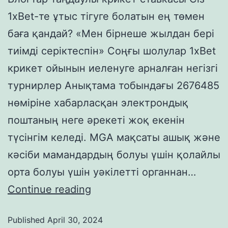
1xBet-те ұтыс тігуге болатын ең төмен
баға қандай? «Мен бірнеше жылдан бері
тиімді серіктеспін» Соңғы шолулар 1xBet
крикет ойынын иеленуге арналған негізгі
турнирлер Анықтама тобындағы 2676485
нөміріне хабарласқан электрондық
поштаның неге әрекеті жоқ екенін
түсінгім келеді. MGA мақсаты ашық және
кәсіби мамандардың болуы үшін қолайлы
орта болуы үшін уәкілетті органнан…
Continue reading
Published
April 30, 2024