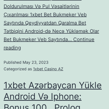
Doldurulması Və Pul Vəsaitlərinin
Çıxarılması 1xbet Bet Bukmeker Veb
Saytında Qeydiyyatdan Qaralma Bet
Tətbiqini Android-də Necə Yükləmək Olar
Bet Bukmeker Veb Saytında…
Continue
reading
Published
May 23, 2023
Categorized as
1xbet Casino AZ
1xbet Azərbaycan Yükle
Android Və Iphone:
Bonus 100 , Proloq,