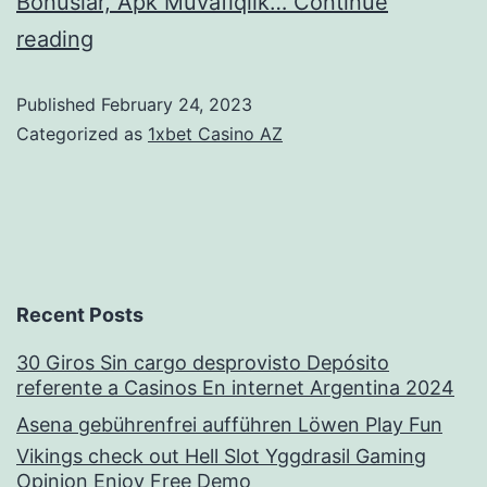
Bonuslar, Apk Müvafiqlik…
Continue
reading
Published
February 24, 2023
Categorized as
1xbet Casino AZ
Recent Posts
30 Giros Sin cargo desprovisto Depósito
referente a Casinos En internet Argentina 2024
Asena gebührenfrei aufführen Löwen Play Fun
Vikings check out Hell Slot Yggdrasil Gaming
Opinion Enjoy Free Demo