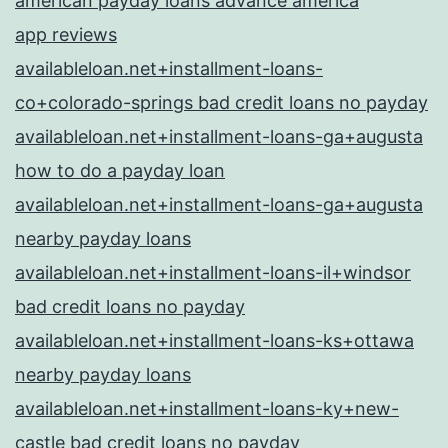
american payday loans advance america
app reviews
availableloan.net+installment-loans-
co+colorado-springs bad credit loans no payday
availableloan.net+installment-loans-ga+augusta
how to do a payday loan
availableloan.net+installment-loans-ga+augusta
nearby payday loans
availableloan.net+installment-loans-il+windsor
bad credit loans no payday
availableloan.net+installment-loans-ks+ottawa
nearby payday loans
availableloan.net+installment-loans-ky+new-
castle bad credit loans no payday