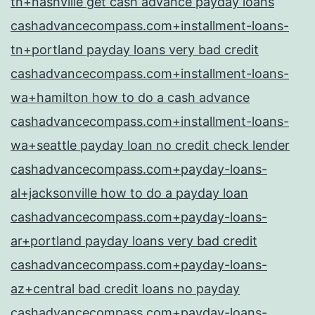
tn+nashville get cash advance payday loans
cashadvancecompass.com+installment-loans-
tn+portland payday loans very bad credit
cashadvancecompass.com+installment-loans-
wa+hamilton how to do a cash advance
cashadvancecompass.com+installment-loans-
wa+seattle payday loan no credit check lender
cashadvancecompass.com+payday-loans-
al+jacksonville how to do a payday loan
cashadvancecompass.com+payday-loans-
ar+portland payday loans very bad credit
cashadvancecompass.com+payday-loans-
az+central bad credit loans no payday
cashadvancecompass.com+payday-loans-