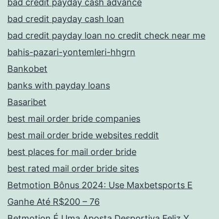
bad credit payday cash advance
bad credit payday cash loan
bad credit payday loan no credit check near me
bahis-pazari-yontemleri-hhgrn
Bankobet
banks with payday loans
Basaribet
best mail order bride companies
best mail order bride websites reddit
best places for mail order bride
best rated mail order bride sites
Betmotion Bônus 2024: Use Maxbetsports E
Ganhe Até R$200 – 76
Betmotion É Uma Aposta Desportiva Feliz Y