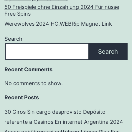
50 Freispiele ohne Einzahlung 2024 Für nüsse
Free Spins
Werewolves 2024 HC.WEBRip Magnet Link
Search
Search
Recent Comments
No comments to show.
Recent Posts
30 Giros Sin cargo desprovisto Depósito
referente a Casinos En internet Argentina 2024
Asena gebührenfrei aufführen Löwen Play Fun