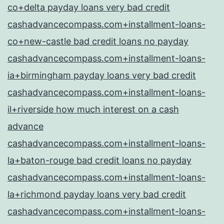
co+delta payday loans very bad credit
cashadvancecompass.com+installment-loans-
co+new-castle bad credit loans no payday
cashadvancecompass.com+installment-loans-
ia+birmingham payday loans very bad credit
cashadvancecompass.com+installment-loans-
il+riverside how much interest on a cash
advance
cashadvancecompass.com+installment-loans-
la+baton-rouge bad credit loans no payday
cashadvancecompass.com+installment-loans-
la+richmond payday loans very bad credit
cashadvancecompass.com+installment-loans-