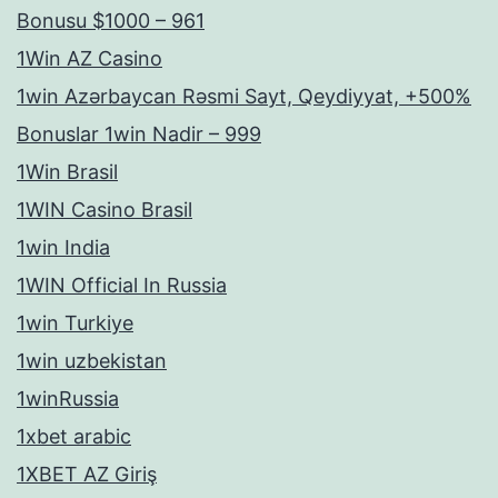
Bonusu $1000 – 961
1Win AZ Casino
1win Azərbaycan Rəsmi Sayt, Qeydiyyat, +500%
Bonuslar 1win Nadir – 999
1Win Brasil
1WIN Casino Brasil
1win India
1WIN Official In Russia
1win Turkiye
1win uzbekistan
1winRussia
1xbet arabic
1XBET AZ Giriş