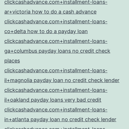
clickcashadvance.com+installment-loans-
ar+victoria how to do a cash advance
clickcashadvance.com+installment-loans-
co+delta how to do a payday loan
clickcashadvance.com+installment-loans-
ga+columbus payday loans no credit check
places
clickcashadvance.com+installment-loans-
il+magnolia payday loan no credit check lender
clickcashadvance.com+installment-loans-
il+oakland payday loans very bad credit
clickcashadvance.com+installment-loans-
in+atlanta payday loan no credit check lender