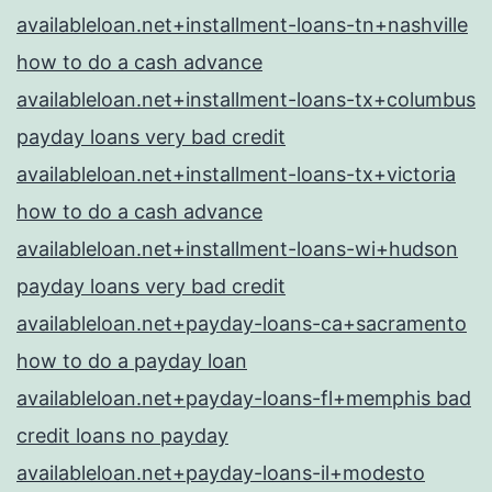
availableloan.net+installment-loans-tn+nashville
how to do a cash advance
availableloan.net+installment-loans-tx+columbus
payday loans very bad credit
availableloan.net+installment-loans-tx+victoria
how to do a cash advance
availableloan.net+installment-loans-wi+hudson
payday loans very bad credit
availableloan.net+payday-loans-ca+sacramento
how to do a payday loan
availableloan.net+payday-loans-fl+memphis bad
credit loans no payday
availableloan.net+payday-loans-il+modesto