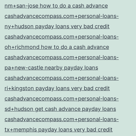
nm+san-jose how to do a cash advance
cashadvancecompass.com+personal-loans-
ny+hudson payday loans very bad credit
cashadvancecompass.com+personal-loans-
oh+richmond how to do a cash advance
cashadvancecompass.com+personal-loans-
pa+new-castle nearby payday loans
cashadvancecompass.com+personal-loans-
ri+kingston payday loans very bad credit
cashadvancecompass.com+personal-loans-
sd+hudson get cash advance payday loans
cashadvancecompass.com+personal-loans-
tx+memphis payday loans very bad credit