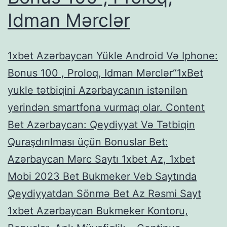
Idman Mərclər
1xbet Azərbaycan Yükle Android Və Iphone:
Bonus 100 , Proloq, Idman Mərclər“1xBet
yukle tətbiqini Azərbaycanın istənilən
yerindən smartfona vurmaq olar. Content
Bet Azərbaycan: Qeydiyyat Və Tətbiqin
Quraşdırılması üçün Bonuslar Bet:
Azərbaycan Mərc Saytı 1xbet Az, 1xbet
Mobi 2023 Bet Bukmeker Veb Saytında
Qeydiyyatdan Sönmə Bet Az Rəsmi Sayt
1xbet Azərbaycan Bukmeker Kontoru,