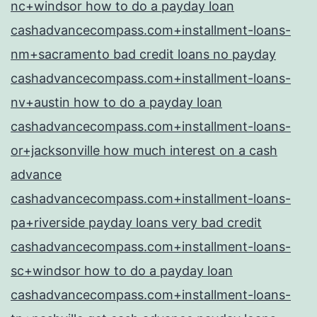
nc+windsor how to do a payday loan
cashadvancecompass.com+installment-loans-
nm+sacramento bad credit loans no payday
cashadvancecompass.com+installment-loans-
nv+austin how to do a payday loan
cashadvancecompass.com+installment-loans-
or+jacksonville how much interest on a cash
advance
cashadvancecompass.com+installment-loans-
pa+riverside payday loans very bad credit
cashadvancecompass.com+installment-loans-
sc+windsor how to do a payday loan
cashadvancecompass.com+installment-loans-