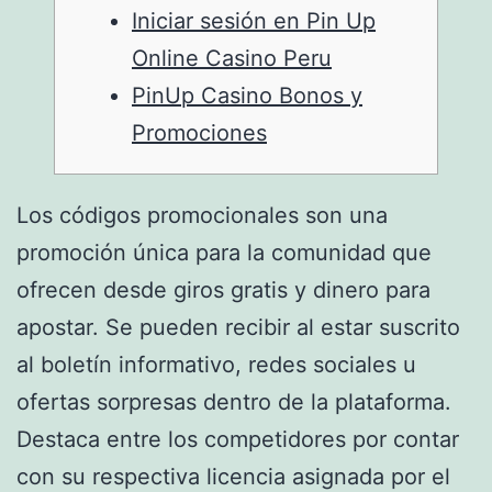
Iniciar sesión en Pin Up
Online Casino Peru
PinUp Casino Bonos y
Promociones
Los códigos promocionales son una
promoción única para la comunidad que
ofrecen desde giros gratis y dinero para
apostar. Se pueden recibir al estar suscrito
al boletín informativo, redes sociales u
ofertas sorpresas dentro de la plataforma.
Destaca entre los competidores por contar
con su respectiva licencia asignada por el