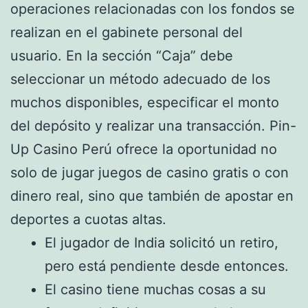
operaciones relacionadas con los fondos se
realizan en el gabinete personal del
usuario. En la sección “Caja” debe
seleccionar un método adecuado de los
muchos disponibles, especificar el monto
del depósito y realizar una transacción. Pin-
Up Casino Perú ofrece la oportunidad no
solo de jugar juegos de casino gratis o con
dinero real, sino que también de apostar en
deportes a cuotas altas.
El jugador de India solicitó un retiro,
pero está pendiente desde entonces.
El casino tiene muchas cosas a su