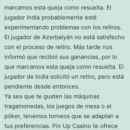
marcamos esta queja como resuelta. El
jugador India probablemente esté
experimentando problemas con los retiros.
El jugador de Azerbaiyán no está satisfecho
con el proceso de retiro. Más tarde nos
informó que recibió sus ganancias, por lo
que marcamos esta queja como resuelta. El
jugador de India solicitó un retiro, pero está
pendiente desde entonces.
Ya sea que te gusten las máquinas
tragamonedas, los juegos de mesa o el
póker, tenemos torneos que se adaptan a
tus preferencias. Pin Up Casino te ofrece