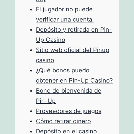
El jugador no puede
verificar una cuenta.
Depósito y retirada en Pin-
Up Casino
Sitio web oficial del Pinup
casino
¿Qué bonos puedo
obtener en Pin-Up Casino?
Bono de bienvenida de
Pin-Up
Proveedores de juegos
Cómo retirar dinero
Depósito en el casino