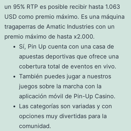
un 95% RTP es posible recibir hasta 1.063
USD como premio máximo. Es una máquina
tragaperras de Amatic Industries con un
premio máximo de hasta x2.000.
Sí, Pin Up cuenta con una casa de
apuestas deportivas que ofrece una
cobertura total de eventos en vivo.
También puedes jugar a nuestros
juegos sobre la marcha con la
aplicación móvil de Pin-Up Casino.
Las categorías son variadas y con
opciones muy divertidas para la
comunidad.