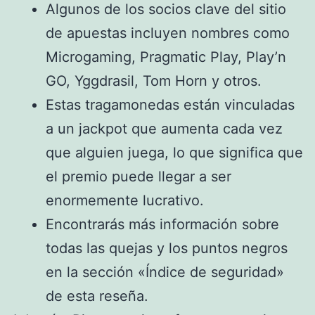
Algunos de los socios clave del sitio
de apuestas incluyen nombres como
Microgaming, Pragmatic Play, Play’n
GO, Yggdrasil, Tom Horn y otros.
Estas tragamonedas están vinculadas
a un jackpot que aumenta cada vez
que alguien juega, lo que significa que
el premio puede llegar a ser
enormemente lucrativo.
Encontrarás más información sobre
todas las quejas y los puntos negros
en la sección «Índice de seguridad»
de esta reseña.