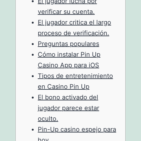
El jugador lucha por
verificar su cuenta.
El jugador critica el largo
proceso de verificación.
Preguntas populares
Cómo instalar Pin Up
Casino App para iOS
Tipos de entretenimiento
en Casino Pin Up
El bono activado del
jugador parece estar
oculto.
Pin-Up casino espejo para
hoy