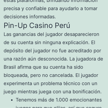
estas plataformas, brindando información
precisa y confiable para ayudarlo a tomar
decisiones informadas.
Pin-Up Casino Perú
Las ganancias del jugador desaparecieron
de su cuenta sin ninguna explicación. El
depósito del jugador no fue acreditado por
una razón aún desconocida. La jugadora de
Brasil afirma que su cuenta ha sido
bloqueada, pero no cancelada. El jugador
experimenta un problema técnico con un
juego mientras juega con una bonificación.
Tenemos más de 1.000 emocionantes
juegos para que elijas, así que seguro