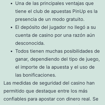
Una de las principales ventajas que
tiene el club de apuestas PinUp es la
presencia de un modo gratuito.
El depósito del jugador no llegó a su
cuenta de casino por una razón aún
desconocida.
Todos tienen muchas posibilidades de
ganar, dependiendo del tipo de juego,
el importe de la apuesta y el uso de
las bonificaciones.
Las medidas de seguridad del casino han
permitido que destaque entre los más
confiables para apostar con dinero real. Se