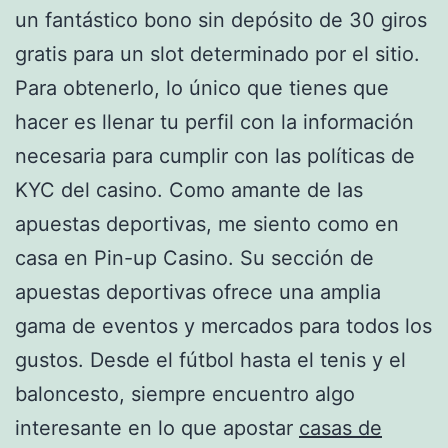
un fantástico bono sin depósito de 30 giros
gratis para un slot determinado por el sitio.
Para obtenerlo, lo único que tienes que
hacer es llenar tu perfil con la información
necesaria para cumplir con las políticas de
KYC del casino. Como amante de las
apuestas deportivas, me siento como en
casa en Pin-up Casino. Su sección de
apuestas deportivas ofrece una amplia
gama de eventos y mercados para todos los
gustos. Desde el fútbol hasta el tenis y el
baloncesto, siempre encuentro algo
interesante en lo que apostar
casas de