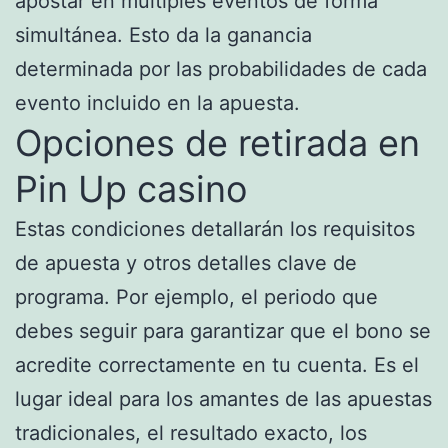
apostar en múltiples eventos de forma
simultánea. Esto da la ganancia
determinada por las probabilidades de cada
evento incluido en la apuesta.
Opciones de retirada en
Pin Up casino
Estas condiciones detallarán los requisitos
de apuesta y otros detalles clave de
programa. Por ejemplo, el periodo que
debes seguir para garantizar que el bono se
acredite correctamente en tu cuenta. Es el
lugar ideal para los amantes de las apuestas
tradicionales, el resultado exacto, los