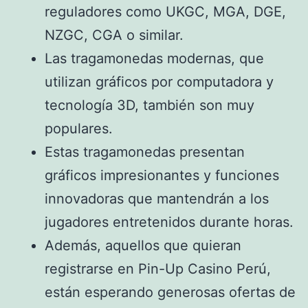
reguladores como UKGC, MGA, DGE,
NZGC, CGA o similar.
Las tragamonedas modernas, que
utilizan gráficos por computadora y
tecnología 3D, también son muy
populares.
Estas tragamonedas presentan
gráficos impresionantes y funciones
innovadoras que mantendrán a los
jugadores entretenidos durante horas.
Además, aquellos que quieran
registrarse en Pin-Up Casino Perú,
están esperando generosas ofertas de